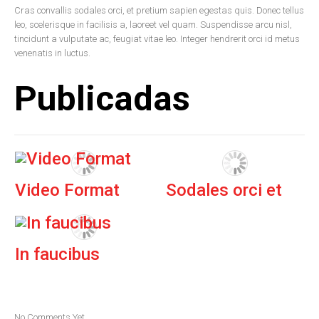
Cras convallis sodales orci, et pretium sapien egestas quis. Donec tellus
leo, scelerisque in facilisis a, laoreet vel quam. Suspendisse arcu nisl,
tincidunt a vulputate ac, feugiat vitae leo. Integer hendrerit orci id metus
venenatis in luctus.
Publicadas
Video Format
Sodales orci et
In faucibus
No Comments Yet.