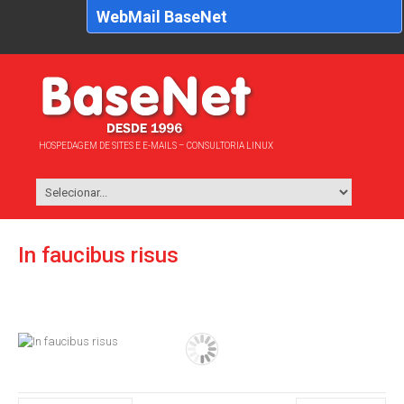
WebMail BaseNet
HOSPEDAGEM DE SITES E E-MAILS – CONSULTORIA LINUX
In faucibus risus