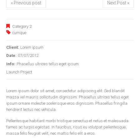
« Previous post
Next Post »
Category 2
cumque
Client:
Lorem ipsum
Date:
07/07/2012
Info:
Phasellus ultrices tellus eget ipsum
Launch Project
Lorem ipsum dolor sit amet, consectetur adipiscing elit. Sed blandit
massa vel mauris sollicitudin dignissim. Phasellus ultrices tellus eget
ipsum ornare molestie scelerisque eros dignissim. Phasellus fringilla
hendrerit lectus nec vehicula.
Pellentesque habitant morbi tristique senectus et netus et malesuada
fames ac turpis egestas. In faucibus, risus eu volutpat pellentesque,
massa felis feugiat velit, nec mattis felis elit a eros.