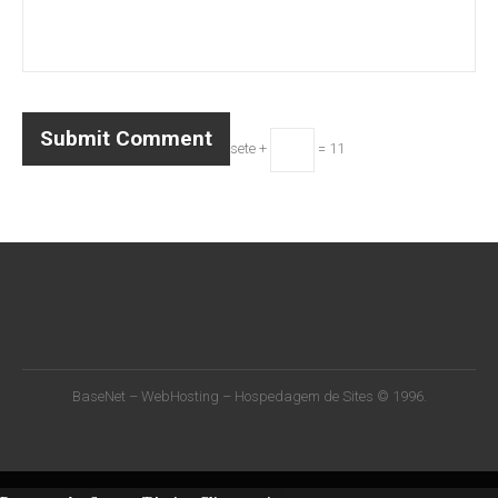
sete +
= 11
BaseNet – WebHosting – Hospedagem de Sites © 1996.