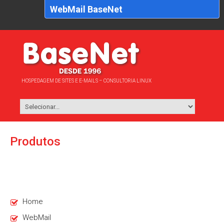
WebMail BaseNet
HOSPEDAGEM DE SITES E E-MAILS – CONSULTORIA LINUX
Produtos
Home
WebMail