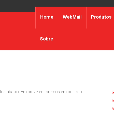
Home
WebMail
Produtos
Sobre
itos abaixo. Em breve entraremos em contato.