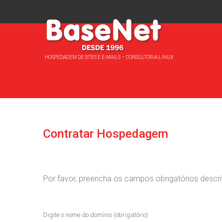
HOSPEDAGEM DE SITES E E-MAILS – CONSULTORIA LINUX
Contratar Hospedagem
Por favor, preencha os campos obrigatórios descr
Digite o nome do domínio (obrigatório)