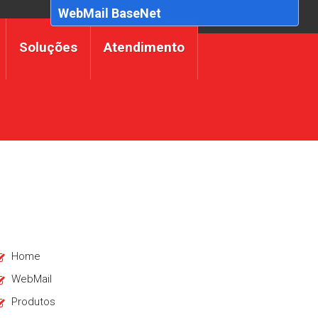
WebMail BaseNet
Soluções
Atendimento
Home
WebMail
Produtos